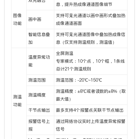
双光融合
息，提升热成像通道图像细节
图像
支持可见光通道以画中画形式叠加热
画中画
功能
成像通道画面
智能信息叠
支持可见光通道图像中叠加热成像信
加
息（仅支持测温规则，测温值）
全屏测温
温度异常功
专家模式：10个点，10个框，1条线
能
总计21个测温规则
测温范围
测温范围：-20℃~150℃
测温精度：±8℃或者读数的±8%（取
测温精度
测温
最大值）
功能
干节点输出
最多支持4个报警点关联干节点输出
报警信号上
通过网络协议实时上传温度异常报警
报
信号