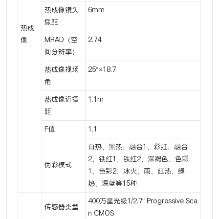
热成像镜头
6mm
焦距
热成
MRAD（空
2.74
像
间分辨率）
热成像视场
25°×18.7
角
热成像近摄
1.1m
距
F值
1.1
白热、黑热、融合1、彩虹、融合
2、铁红1、铁红2、深褐色、色彩
伪彩模式
1、色彩2、冰火、雨、红热、绿
热、深蓝等15种
400万星光级1/2.7" Progressive Sca
传感器类型
n CMOS