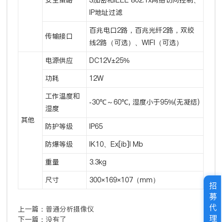
安全策略
S加密和IEEE 802.1x网络访问控制、
IP地址过滤
百兆电口2路，百兆光纤2路，双绞
传输接口
线2路（可选）、WIFI（可选）
电源供应
DC12V±25%
功耗
12W
工作温度和
-30℃～60℃, 湿度小于95%(无凝结)
湿度
其他
防护等级
IP65
防爆等级
IK10、Ex[ib]I Mb
重量
3.3kg
尺寸
300×169×107（mm）
招
募
代
上一篇：
普通分析摄像仪
理
下一篇：
没有了