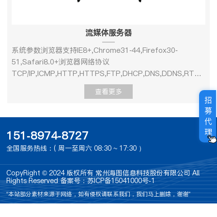
流媒体服务器
系统参数浏览器支持IE8+,Chrome31-44,Firefox30-
51,Safari8.0+浏览器网络协议
TCP/IP,ICMP,HTTP,HTTPS,FTP,DHCP,DNS,DDNS,RTP,RTS
最大接入设备100路最大web访问64路操作系统Linux主要功
查看更多
能AI设备接入支持AI摄像仪、嵌入式分析装置、GPU服务器
招
等AI设备接入报警存储存储AI设备上报的报警信息、报警图
募
片以及报警录像web支持web访问浏览视频、查看报警信
代
息、管理设备等客户端对接支持客户端对接录像设备接入支
理
151-8974-8727
持NVR、DVR等录像存储设备接入摄像仪视频流转发支持摄
全国服务热线：( 周一至周六 08:30 ~ 17:30 ）
像仪媒体流转发，支持RTSP、RTMP等协议。视音频输入
输出接口视频输出1路HDMI，1路VGA音频输出1路，RCA接
CopyRight © 2024 版权所有 常州海图信息科技股份有限公司 All
口（线性电平，阻抗：1kΩ）语音对讲输入1个，RCA接口
Rights Reserved
备案号：苏ICP备15041000号-1
（电平：2.0Vp-p，阻抗：1kΩ）外部接口网络接口2个USB
“本站部分素材来源于网络，如有侵权请联系我们，我们马上删除，谢谢”
接口2个USB 3.0其他电源供应AC100V~240V功耗≤140W尺
寸482×390×133（mm）