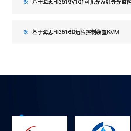
※
基于海思HI3519V101可见光及红外光监
※
基于海思HI3516D远程控制装置KVM