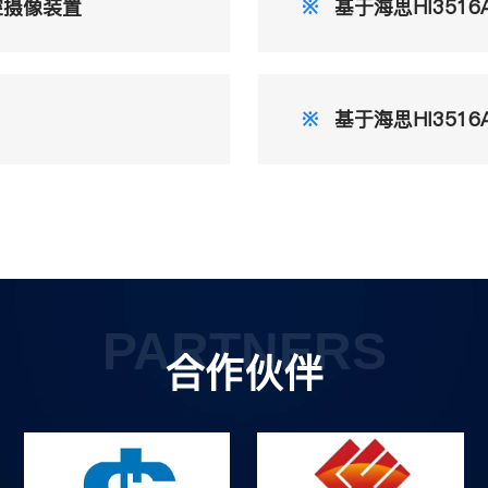
控摄像装置
※
基于海思HI351
※
基于海思HI351
PARTNERS
合作伙伴