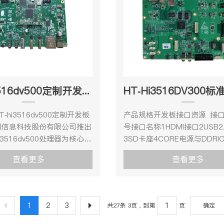
LUSB1USB2.0MIC1LINE
11000M/100M/10M硬盘存储
ortex-A55@ 1.4GHz，
Cortex-A55@ 1.4GHz，32KB
SATAUBS3.0转SATA 6Gbp
ache，32KB D-Cache，
Cache，32KB D-Cache，51
51TF1WIFI1JTAG1GPIOSPI/I2C2SPI*2/I2C*6
扣电池RTC纽扣电池供电（与
2 Cache,支持NEON 加速,集
Cache,支持NEON 加速,集成F
作温度：0℃～＋70℃；湿
套使用时，通过底板接口安装
理单元。HT-SD3403主板提
单元。SD3403主板提供1路se
%～RH90%（不结露） 4、软
CVBS OUTVGA OUT最大支
sor输入、2路USB2.0、1路
入、2路USB2.0、1路USB3.
 Linux Uboot版本
1080P60HDMI OUT11HDMI
、1路10M/100M网络、
10M/100M网络、RS232、R
BS
2010.06启动方式支持从
干复用IO网口23SATA3.0 (板载
S485、GPIO、RTC、PCIE
GPIO、RTC、PCIE等丰富
R 启动烧录方式调试串
IN1LINE OUT1需要给VBAT
HT-hi3516dv500定制开发套件
接口。HT-SD3403是针对
SD3403是针对高清/超高清
l版本linux-3.4支持的文件系统
USB5CPU硬件相关配置IORE
1080p/4M/5M/4K）IPC
（1080p/4M/5M/4K）IPC
ffs2等下载方式串口/网
按键软件复位DC12电源输入
-hi3516dv500定制开发板
产品规格开发板接口资源 接
发的新一代专业SoC芯片。
发的新一代专业SoC芯片。SD
 DriverSerial port串口驱
RS232*2UART1,UART2RS4
图信息科技股份有限公司推出
号接口名称1HDMI接口2USB2
403集成了ARM A55四核处理
成了ARM A55四核处理器和
et10/100/1000M 以太网卡
供电RTC电池工作环境操作温
3516dv500处理器为核心的
3SD卡座4CORE电源与DDR
强大的神经网络推理引擎，支
的神经网络推理引擎，支持多
stUSB 2.0 host 驱动
～＋70℃；湿度:RH40%～RH
，其丰富的设计资源、稳定的
试接口5拨码开关SW36单板
能算法应用，神经网络加速引
法应用，神经网络加速引擎，
查看更多
查看更多
MI 输入驱动I2SI2S 总线驱动
（不结露）软件规格参
、强力的设计支持，为客户二
7UART0接口8RJ45百兆以
4Tops INT8，支持完整
10Tops INT8，支持完整的A
动AUDIOINPUT/OUTPUT
数 Linux Uboot版本U-B
速转化产品提供强有力的技术
9I2S接口10JTAG接口
工具链，易于客户开发。同
链，易于客户开发。同时，SD3
声卡驱动TCP/IP提供完整的
2010.06启动方式支持从SPI n
hi3516dv500定制开发板集
11ADUIO_OUT12ADUIO_IN
D3403还集成了多路MIPI D-
集成了多路MIPI D-PHY接口
 协议配置系统和服务
动烧录方式调试串口 Kernel版本
于一身，可用于影片后期编
KEY114UPATE_MODE按键1
输入，突破了数字接口的视频
破了数字接口的视频输入性能
1
2
3
共27条 3页，到第
页
确定
ig/route等用于网络配置及相关
3.10支持的文件系统nfs/yaff
芯片采用先进的低功耗工艺和
接器16拨码开关SW117SDIO1 
颈，芯片支持AI ISP，通过
片支持AI ISP，通过AI方式实现
件系统常用命令cat、
载方式串口/网口 Device
构设计，简化客户产品的散热
接器18按键KEY219UART120D