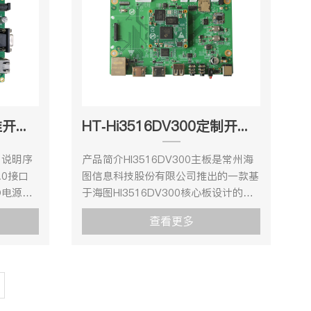
Mali G71@900MHzDSP四核
 I-
烁处理 ，支持视频 1/15.99～16x 缩放
sRTC纽
DSP@700MHz（软件接口由海思SDK
2KB L2
功能等。Hi3516AV100定制开发板
主板配
封装，不对外开放）NPU双核
PU 处理
H.264/H.265 编码可支持分辨率为 5M
电池）
NNIE@840MHz神经网络加速引擎存储
nsor输
Pixel ，支持 JPEG 抓拍 5M @8fps ，
持
内存DDR4DDR4*4 8Gb*4存储
0、1路
支持8/10/12/14 bit RGB Bayer DC时
 OUT2若
EMMC16GBSPI FLASH连接器BTB连
S485、
序视频输入，时钟频率150MHz ，支
)LINE
接器间距1.27mm，320Pin板载功能电
外围接口。
持BT.601、 BT.656、 BT.1120视频
供电
源J31-电源输入DV12V/2A（与主板配
HT-Hi3516DV300标准开发套件
HT-Hi3516DV300定制开发套件
输入接口 ，支持输入分辨率为5M
SET外部
套使用时，从主板供电）接口视频输出
产品应用开
Pixel ，集成 Audio codec，支持
J9-HDMI原生HDMI2.0接口（与主板配
口说明序
产品简介HI3516DV300主板是常州海
3403集
16bit 语音输入和输出 ，支持 I2S 接
85*1UART3GPIOSATA
套使用时，通过排线连接到主板HDMI
.0接口
图信息科技股份有限公司推出的一款基
性能强大
口，支持对接外部 Audio codec产品规
度：0℃
OUT2输出）网口1J5-
IO电源测
于海图HI3516DV300核心板设计的海
种智能算
格产品尺寸硬件规格参数项目类型型号
90%
RJ451000M/100M/10M硬盘存储
电源接口
思嵌入式开发板。HI3516DV300处理
算力高达
参数说明核心配置CPUHi3516AV100
查看更多
CON1-SATAUSB3.0转SATA
太网接口
器核心具有双核ARM Cortex-A7@
PI和工具
定制开发板MPU单核 ARM Cortex
oot
6GbpsRTCJ40-纽扣电池内置RTC纽
900MHz，32KB I-Cache，32KB D-
403还
A7@600MHz存储内存DDRDDR*2
and 启
扣电池供电（与主板配套使用时，通过
13按键
Cache，256KB L2 Cache支持NEON
输入，突
256MB*2存储NOR FLASH16M/32M
linux
底板接口安装电池）主板接口HDMI
5LCD连
加速。 HI3516DV300主板提供
瓶颈，芯
可选连接器BTB连接器间距0.5mm，
s2/等下
IN1支持
WIFI连
1080P@30HDMI输入、
了ISP质
200Pin板载功能电源电源输入
4k@608xLane MIPI（MIPI0+MIPI1）
C-IRIS
1080P@30HDMI输出USB2.0、1路