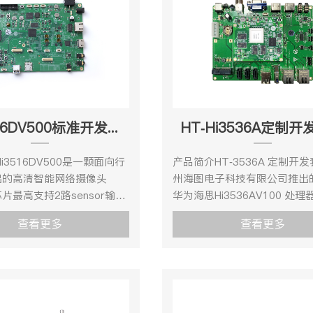
HT-3516DV500标准开发套件
HT-Hi3536A定制
i3516DV500是一颗面向行
产品简介HT-3536A 定制开
出的高清智能网络摄像头
州海图电子科技有限公司推出
片最高支持2路sensor输
华为海思Hi3536AV100 处
高5M@30fps的ISP图像处
的通用产品，其丰富的设计资
查看更多
查看更多
持2F WDR、多级降噪、六
的产品性能、强力的设计支持
多光谱融合等多种传统图像增
二次开发快速转化产品提供强
法，支持通过AI算法对输入
术保障。HT-3536A 定制开
实时降躁等处理，为用户提供
种优势于一身，强劲的处理器
图像处理能力。支持热红外、
解码引擎提供了强悍的视频处
F sensor的接入和处理。
能力。HT-3536A 定开发套件