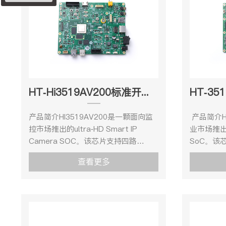
HT-Hi3519AV200标准开发套件
产品简介HI3519AV200是一颗面向监
产品简介H
控市场推出的ultra-HD Smart IP
业市场推
Camera SOC。该芯片支持四路
SoC。该芯
sensor输入，支持高达4K60的ISP图
入，支持最
查看更多
像处理 能力，支持3F WDR、多级降
理能力，支
噪、六轴防抖、硬件 拼接等多种图像
轴防抖、
增强和处理算法，为用户提供了很好的
强和处理算
图像处理能力。HI3519AV200内置四
图像进行
核A55，提供丰富灵活的CPU资源，以
了很好的
满足客户计算和控制需求。 集成单核
结构光和To