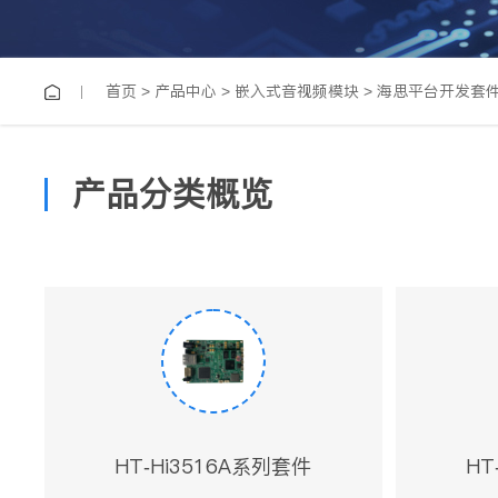
首页
>
产品中心
>
嵌入式音视频模块
>
海思平台开发套
产品分类概览
HT-Hi3516A系列套件
HT