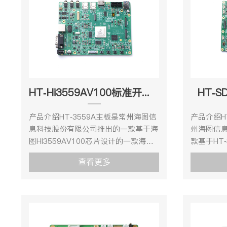
MCU，以满足某些低延时要求较高场
Hi3516
景。 HI3519AV200集成了的神经网络
富和灵活的
推理单 元，最高2.5Tops INT8，并支
和控制需 求
持业界主流的神经网 络框架。并内置
经网络推理
双核Vision DSP，以满足客户一些 差
力，支持
异化的CV计算需求。 HI3519AV200采
Hi3516
用先进的12nm低功耗工艺和
软件开发
HT-Hi3559AV100标准开发套件
HT-
0.65pitch封装，同时支持
产。 产品外
LPDDR4/LPDDR4x/DDR4颗粒，满足
图 产品规
产品介绍HT-3559A主板是常州海图信
产品介绍H
客户应用的 产品小型化设计和快速量
3519DV
息科技股份有限公司推出的一款基于海
州海图信
产。 产品外观 HT-3519AV200 开发
源描述接
图HI3559AV100芯片设计的一款海思
款基于HT
板正面图三、产品规格1、机械尺
目类型型
嵌入式开发板。Hi3559AV100处理器
开发板，
寸 HT-3519AV200 -机械尺寸图 2、
Hi3516D
查看更多
核心采用大小核架构，处理核心由双核
品性能、
资源描述接口图： 开发板连接器：连
A55@850
ARM Cortex-A73@1.6GHz、双核
开发快速
接器型号（开发板）连接器型号（配套
能存储内存D
ARM Cortex-A53 @1.2GHz以及单核
障。HT-
底板）引脚间距引脚数量 3、硬件规格
Memory
ARM Cortex-A53@1.2GHz组成，处
具有强劲
参数项目类型型号参数说明核心配置处
8Lane 
理性能强悍。外加双核Mali
处理、视
理器Hi3519AV200内核四核 ARM
1MIPI/V
G71 GPU@900MHZ以及双核
应用介绍H