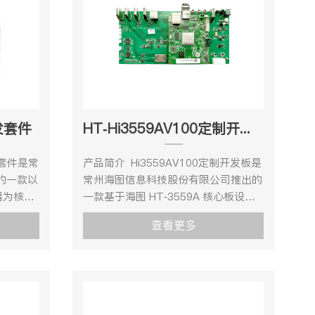
开发套件
HT-Hi3559AV100定制开发套件
发套件是常
产品简介 Hi3559AV100定制开发板是
的一款以
常州海图信息科技股份有限公司推出的
理器为核心
一款基于海图 HT-3559A 核心板设计
源、稳定
的一款海思嵌入式开发板。
查看更多
，为客户
Hi3559AV100 处理器核心采用大小核
有力的技
架构，处理核心由双核 ARM Cortex-
发套件集多
A73@1.6GHz、双核 ARM Cortex-
性能视频
A53 @1.2GHz 以及单核 ARM
理和解码
Cortex-A53@1.2GHz 组成，处理性
支
能强悍。外加双核 Mali G71