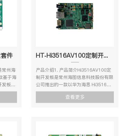
出接口，最
GPU@900MHZ 以及双核
、支
NNIE@840MHZ 神经网络加速引擎，
最大输
满足超清分辨率 下的复杂智能视频/图
像分析需求，并提供了良好的
口，可通过
OpenCL 1.1/1.2/2.0 支 持。 HT-
、
3559A 主板提供 4K@60 HDMI 输入、
模式下最大
4K@30 HDMI 输入、4K@60 输出、
发套件
HT-Hi3516AV100定制开发套件
s。核心板
1080P@60 输出、USB3.0、
、
SDIO3.0、SATA、2 路
是常州海
产品介绍1. 产品简介Hi3516AV100定
、
10M/100M/1000 网络、RS232、
款基于海
制开发板是常州海图信息科技股份有限
接口的扩
RS485、GPIO 等丰富外围接口。 产品
开发板，
公司推出的一款以华为海思 Hi3516A
数说明核
规格 机械尺寸Hi3559AV100定制开发
品性能、
处理器为核心的通用产品，其丰富的设
A55 八核
板-机械尺寸图资源描述硬件规格参
查看更多
开发快速
计资源、稳定的产品性能、强力的设计
存储
数 项目类型型号参数说明核心配置处
障。
支持，为客户二次开发快速转化产品提
器间距
理器Hi3559AV100MPU双核ARM
具有强劲
供强有力的技术保障。Hi3516AV100
口电源电
Cortex-A73@1.6GHz双核ARM
处理、视
定制开发板集多种优势于一身，支持
套使用
Cortex-A53@1.2GHz单核ARM
与应用介
3D 去噪、图像增强、动态对比度增强
Cortex-A53@1.2GHzGPU双核 ARM
核ARM
处理功能 ，支持视频、图形输出抗闪