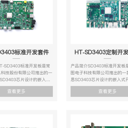
DV500内置双核A55，提供丰
持 1 个 HDMI 2.0 超高清输
CPU资源，以满足客户计算
大输出 3840x2160@60fps
。 Hi3516DV500集成了神
持 1 个 VGA 高清输出接口，
引擎，最高2Tops NN算
出 2560 x1600@60fps 支持
业界主流的神经网络框架。
1 个 BT.1120 高清输出接
DV500提供稳定、易用的SDK
任意高清接口（HDMI、VGA
包，支撑客户产品快速量
BT.1120）输出，在 DDR 
SD3403标准开发套件
HT-SD3403定制开
观 HT-3516DV500正面
可输出 3840 x2160@30fp
格1、机械尺寸 HT-
提供 10/100/1000M以太网口
T-SD3403标准开发板是常
产品简介SD3403标准开发板
500开发板-机械尺寸图2、资
USB Host、HDMI、USB3.0
息科技股份有限公司推出的一
图电子科技有限公司推出的一
口图： 3、硬件规格参数项
SATA、M-SATA、RTC等
-SD3403芯片设计的嵌入式
思SD3403芯片设计的嵌入式
号参数说明核心配置处理器
展。产品外观项目类型型号参
其丰富的设计资源、稳定的产
其丰富的设计资源、稳定的产
V500内核 双核ARM Cortex
心配置CPUHT-HI3536AMPU
查看更多
查看更多
强力的设计支持，为客户二次
强力的设计支持，为客户二次
MHz NNIE2.5Tops运算性
1.4GHz存储内存DDR44GB
转化产品提供强有力的技术保
转化产品提供强有力的技术保
DRDDR4*4 2GBFlash
EMMC8GB连接器BTB连接
SD3403集多种优势于一身，
SD3403集多种优势于一身，
EMMC8GB视频输入1MIPI
0.5mm，320Pin板载功能接
的处理器性能以及强悍的视频
的处理器性能以及强悍的视频
视频输出
源输入DV12V/2A(与主板配
频分析与编解码能力。性能与
频分析与编解码能力。 性能
ODEBUG1RS232以太网1千兆
时，从主板供电)网口
T-SD3403处理器核心具有
绍SD3403处理器核心具有四