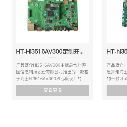
Cortex A55@1.2GHz算力2.5Tops
UART4TT
NNIE@840MHZ神经网络加速引擎，
四核ARM C
INT8存储内存DDR8GBFlash
IN1LINE
满足超清分辨率下的复杂智能视频/图
32KB I-C
MemoryEMMC8GB连接器开发板连接
OUT1RS48
像分析需求，并提供了良好的OpenCL
512KB L
器视频输入MIPI 8Lane视频输出
工作环境操
1.1/1.2/2.0 支持。HT-3559A主板提供
成FPU 处
1HMDI 4K30fpsLINE IN1LINE
度:RH40
IMX334镜头模组输入（4K@30）、
供1路sen
OUT1UART5以太网
件规格参数
USB3.0、SDIO3.0、SATA、2路
USB3.0
110M/100M/1000MDEBUG1RS232USB2.01USB3.01CV
u-boot-
10M/100M/1000网络、RS232、
RS232、R
OUT1RS4851JTAG1PCIE1SDIO1SD1IOI2S
SPI_NO
HT-Hi3516AV300定制开发套件
RS485、GPIO等丰富外围接口。产品
等丰富外围
工作环境操作温度：0℃～＋70℃；湿
口 Kerne
规格1、机械尺寸 主板-机械尺寸图 2、
高清/超高清（
度:RH40%～RH90%（不结露） 4、软
nfs/ya
产品简介HI3516AV300主板是常州海
产品简介HT
单板接口示意图单板正面单板反
产品应用开
件规格参数 Linux Uboot版本
口 Device
图信息科技股份有限公司推出的一款基
是常州海
面 2.1、硬件规格参数项目类型型号参
HT-SD3
启动方式支持从SPI_NOR，EMMC 启
动Ethern
于海图HI3516AV300核心板设计的海
的一款以hi
数说明核心配置处理器
器和性能
动烧录方式调试串口 Kernel版本linux-
驱动USB ho
思嵌入式开发板。HI3516AV300处理
通用产品
Hi3559AV100MPUl 双核ARM
持多种智
查看更多
3.4支持的文件系统nfs/yaffs2等下载
INPUTHD
器核心具有双核ARM Cortex-A7@
产品性能
Cortex-A73@1.6GHzl 双核ARM
擎，算力高达
方式串口/网口 Device DriverSerial
DDRDDR驱
900MHz，32KB I-Cache，32KB D-
次开发快
Cortex-A53@1.2GHzl 单核ARM
的API和
port串口驱动Ethernet10/100/1000M
输入/输出
Cache，256KB L2 Cache支持NEON
保障。HT-
Cortex-A53@1.2GHzGPU双核 ARM
时，HT-S
以太网卡驱动USB hostUSB 2.0 host
TCP/IP
加速。 HI3516AV300主板提供
多种优势
Mali G71@900MHzDSP四核
PHY接口
驱动INPUTHDMI 输入驱动I2SI2S 总线
Ifconf
1080P@30HDMI输入、
辑。 该
DSP@700MHz（软件接口由海思SDK
输入性能瓶
驱动DDRDDR驱动
服务程序文
1080P@30HDMI输出USB2.0、1路
低功耗架