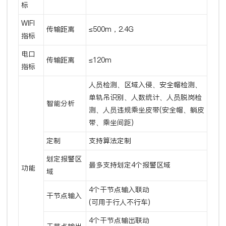
标
WIFI
传输距离
≤500m，2.4G
指标
电口
传输距离
≤120m
指标
人员检测、区域入侵、安全帽检测、
单轨吊识别、人数统计、人员脱岗检
智能分析
测、人员违规乘坐皮带(安全帽、躺皮
带、乘坐间距)
定制
支持算法定制
划定报警区
最多支持划定4个报警区域
功能
域
4个干节点输入联动
干节点输入
(可用于行人不行车)
4个干节点输出联动