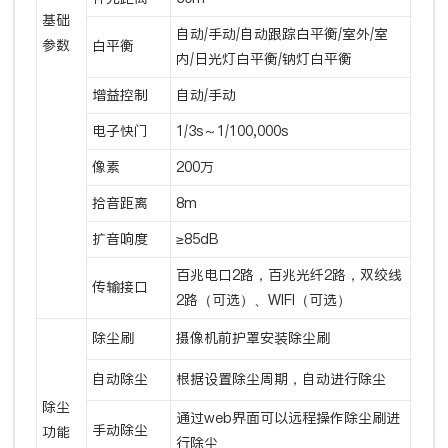
基础
自动/手动/自动跟踪白平衡/室外/室
参数
白平衡
内/日光灯白平衡/钠灯白平衡
增益控制
自动/手动
电子快门
1/3s～1/100,000s
像素
200万
拾音距离
8m
扩音响度
≥85dB
百兆电口2路，百兆光纤2路，双绞线
传输接口
2路（可选）、WIFI（可选）
除尘刷
摄像机前护罩安装除尘刷
自动除尘
根据设置除尘周期，自动进行除尘
除尘
通过web界面可以远程操作除尘刷进
手动除尘
功能
行除尘