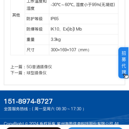
工作温度和
-30℃～60℃, 湿度小于95%(无凝结)
湿度
其他
防护等级
IP65
防爆等级
IK10、Ex[ib]I Mb
重量
3.3kg
尺寸
300×169×107（mm）
招
募
代
上一篇：
5G普通摄像仪
理
下一篇：
球型摄像仪
151-8974-8727
全国服务热线：( 周一至周六 08:30 ~ 17:30 ）
CopyRight © 2024 版权所有 常州海图信息科技股份有限公司 All
Rights Reserved
备案号：苏ICP备15041000号-1