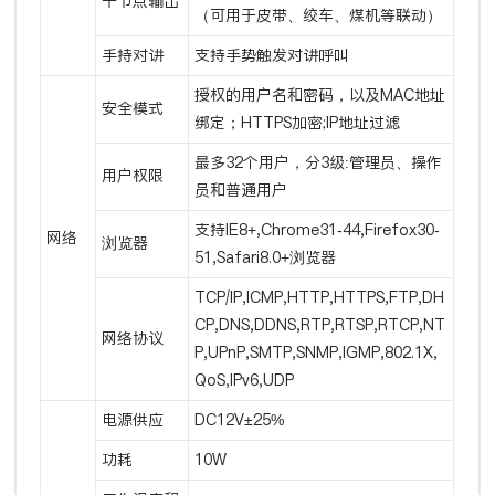
干节点输出
（可用于皮带、绞车、煤机等联动）
手持对讲
支持手势触发对讲呼叫
授权的用户名和密码，以及MAC地址
安全模式
绑定；HTTPS加密;IP地址过滤
最多32个用户，分3级:管理员、操作
用户权限
员和普通用户
支持IE8+,Chrome31-44,Firefox30-
网络
浏览器
51,Safari8.0+浏览器
TCP/IP,ICMP,HTTP,HTTPS,FTP,DH
CP,DNS,DDNS,RTP,RTSP,RTCP,NT
网络协议
P,UPnP,SMTP,SNMP,IGMP,802.1X,
QoS,IPv6,UDP
电源供应
DC12V±25%
功耗
10W