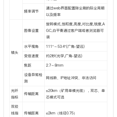
通过web界面配置除尘刷的际尘周期
频率调节
以及频率
旋转模式,饱和度,亮度,对比度,锐度,A
图像设置
GC,白平衡通过客户端或者浏览器可
调
水平视角
111°～53.4°(广角-望远)
镜头
变倍速度
约2秒(光学,广角-望远)
焦距
2.7～8mm
设备异常检
网线断、IP地址冲突、非法访问
测
光纤
≤20km（矿用单模光缆），双芯、单
传输距离
指标
芯模式可选
双绞
线指
传输距离
≤2km（线径0.75）