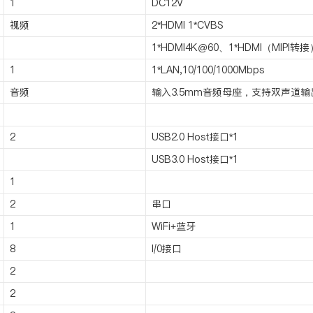
1
DC12V
视频
2*HDMI 1*CVBS
1*HDMI4K@60、1*HDMI（MIPI转
1
1*LAN,10/100/1000Mbps
音频
输入3.5mm音频母座，支持双声道输
2
USB2.0 Host接口*1
USB3.0 Host接口*1
1
2
串口
1
WiFi+蓝牙
8
I/0接口
2
2