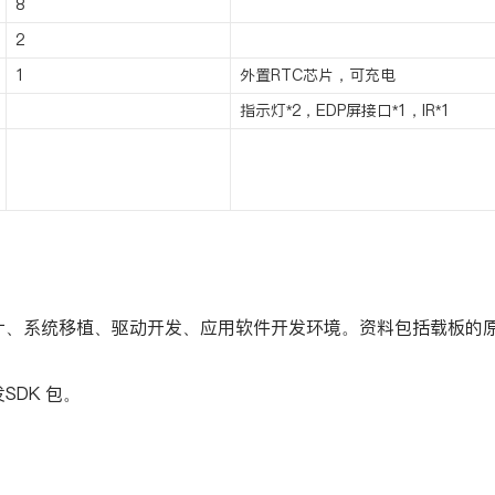
8
2
1
外置RTC芯片，可充电
指示灯*2，EDP屏接口*1，IR*1
计、系统移植、驱动开发、应用软件开发环境。资料包括载板的
SDK 包。