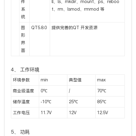
件
ll、ls、mkdir、mount、ps、reboo
系
t、rm、lsmod、rmmod 等
统
图
QT5.8.0
提供完善的QT 开发资源
形
界
面
4、 工作环境
环境参数
min
典型值
max
商业级温度
0℃
/
70℃
储存温度
-10℃
25℃
85℃
工作电压
11.7V
12V
12.5V
5、 功耗