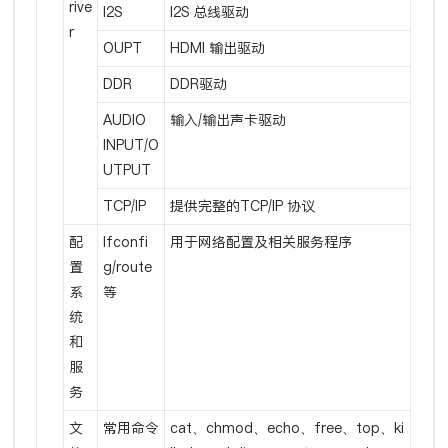
rive
I2S
I2S 总线驱动
r
OUPT
HDMI 输出驱动
DDR
DDR驱动
AUDIO
输入/输出声卡驱动
INPUT/O
UTPUT
TCP/IP
提供完整的TCP/IP 协议
配
Ifconfi
用于网络配置及相关服务程序
置
g/route
系
等
统
和
服
务
文
常用命令
cat、chmod、echo、free、top、ki