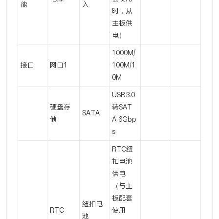
能
入
时，从
主板供
电）
1000M/
接口
网口1
100M/1
0M
USB3.0
硬盘存
转SAT
SATA
储
A 6Gbp
s
RTC纽
扣电池
供电
（与主
板配套
纽扣电
RTC
使用
池