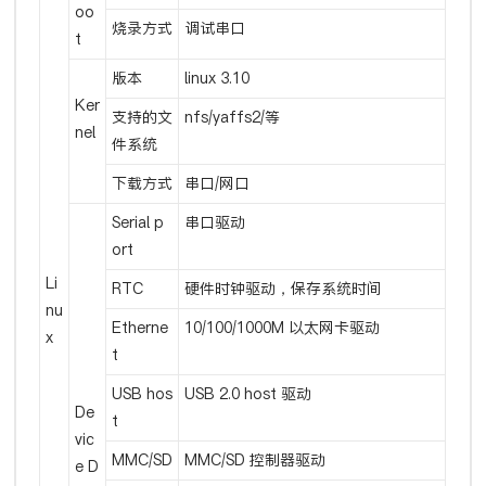
oo
烧录方式
调试串口
t
版本
linux 3.10
Ker
支持的文
nfs/yaffs2/等
nel
件系统
下载方式
串口/网口
Serial p
串口驱动
ort
Li
RTC
硬件时钟驱动，保存系统时间
nu
Etherne
10/100/1000M 以太网卡驱动
x
t
USB hos
USB 2.0 host 驱动
De
t
vic
MMC/SD
MMC/SD 控制器驱动
e D