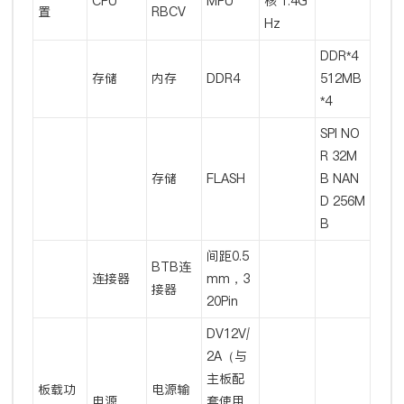
CPU
MPU
核 1.4G
置
RBCV
Hz
DDR*4 
存储
内存
DDR4
512MB
*4
SPI NO
R 32M
存储
FLASH
B NAN
D 256M
B
间距0.5
BTB连
连接器
mm，3
接器
20Pin
DV12V/
2A（与
主板配
板载功
电源输
电源
套使用