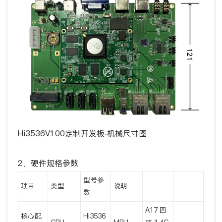
Hi3536V100定制开发板-机械尺寸图
2、硬件规格参数
型号参
项目
类型
说明
数
A17 四
核心配
Hi3536