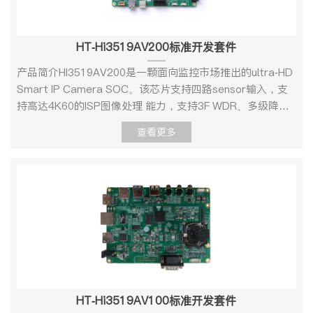
HT-Hi3519AV200标准开发套件
产品简介HI3519AV200是一颗面向监控市场推出的ultra-HD
Smart IP Camera SOC。该芯片支持四路sensor输入，支
持高达4K60的ISP图像处理 能力，支持3F WDR、多级降
噪、六轴防抖、硬件 拼接等多种图像增强和处理算法，为用
查看更多
户提供了很好的图像处理能力。HI3519AV200内置四核
A55，提供丰富灵活的CPU资源，以满足客户计算和控制需
求。 集成单核MCU，以满足某些低延时要求较高场
景。 HI3519AV200集成了的神经网络推理单 元，最高
2.5Tops INT8，并支持业界主流的神经网 络框架。并内置
双核Vision DSP，以满足客户一些 差异化的CV计算需
求。 HI3519AV200采用先进的12nm低功耗工艺和
0.65pitch封装，同时支持 LPDDR4/LPDDR4x/DDR4颗粒，
满足客户应用的 产品小型化设计和快速量产。 产品外
观 HT-3519AV200 开发板正面图三、产品规格1、机械尺
HT-Hi3519AV100标准开发套件
寸 HT-3519AV200 -机械尺寸图 2、资源描述接口图： 开