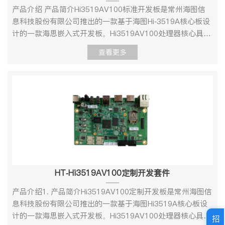
发板连接器：连接器型号（开发板）连接器型号（配套底
产品介绍 产品简介Hi3519AV100标准开发板是常州海图信
板）引脚间距引脚数量 3、硬件规格参数项目类型型号参数
息科技股份有限公司推出的一款基于海图Hi-3519A核心板设
说明核心配置处理器Hi3519AV200内核四核 ARM Cortex
计的一款海思嵌入式开发板。Hi3519AV100处理器核心具有
A55@1.2GHz算力2.5Tops INT8存储内存DDR8GBFlash
2*ARM Cortex A53@1.5GHz， 32KB I-cache， 32KB
查看更多
MemoryEMMC8GB连接器开发板连接器视频输入MIPI
Dcache /256KB L2 cache ，支持 Neon 加速，集成 FPU 处
8Lane视频输出1HMDI 4K30fpsLINE IN1LINE OUT1UART5
理单元，集成 Tensilica Vision P6 DSP@710MHz，32KB I-
以太网
Cache /32KB I-RAM/512KB Data RAM，0.3Tops 神经网
110M/100M/1000MDEBUG1RS232USB2.01USB3.01CVBS
络运算性能，支持 AlexNet、 VGG、 ResNet、
OUT1RS4851JTAG1PCIE1SDIO1SD1IOI2S工作环境操作
GoogLeNet 等多种分类神经网络。Hi3519AV100标准开发
温度：0℃～＋70℃；湿度:RH40%～RH90%（不结
板标配为索尼IMX334镜头模组输入、4K@30 HDMI输出、
露） 4、软件规格参数 Linux Uboot版本启动方式支
USB3.0、SDIO3.0、1路10M/100M/1000网络、RS232、
持从SPI_NOR，EMMC 启动烧录方式调试串口 Kernel版本
RS485、GPIO、RTC等丰富外围接口。接口资源
linux-3.4支持的文件系统nfs/yaffs2等下载方式串口/网
Hi3519AV100标准开发板-背面接口资源Hi3519AV100标准
口 Device DriverSerial port串口驱动
开发板-背面接口资源产品规格1、硬件规格参数项目类型型
HT-Hi3519AV100定制开发套件
Ethernet10/100/1000M 以太网卡驱动USB hostUSB 2.0
号参数说明核心配置处理器Hi3519AV100DSPensilica
host 驱动INPUTHDMI 输入驱动I2SI2S 总线驱动DDRDDR驱
Vision P6 DSP@710MHzNNIE2.0Tops 神经网络运算性能
产品介绍1. 产品简介Hi3519AV100定制开发板是常州海图信
动AUDIOINPUT/OUTPUT输入/输出声卡驱动TCP/IP提供完
DDR4DDR4*1 8Gb*1EMMC8GB连接器CON1-
息科技股份有限公司推出的一款基于海图Hi3519A核心板设
整的TCP/IP 协议配置系统和服务Ifconfig/route等用于网络
SATA4xFX10A-120P-SV2主板接口1单板电源开关2JTAG
计的一款海思嵌入式开发板。Hi3519AV100处理器核心具有
招
配置及相关服务程序文件系统常用命令cat、chmod、